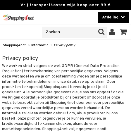
Vrij transportkosten wijd koop over 99 €
Afdeling
NES
Contactlenzen
 PRODUCTEN
Brands
Shopping4net
»
Informatie
»
Privacy policy
en
 klant
Privacy policy
We werken strict volgens de wet GDPR (General Data Protection
ngegevens vergeten
Regulation) ter bescherming van persoonlijke gegevens. Volgens
deze wet moeten we je om toestemming vragen om je persoonlijke
t
informatie te behandelen en in onze database op te slaan. Door
produkten te kopen bij Shopping4net bevestig je dat je dit
 & antwoorden
goedkeurt. Alle persoonlijke gegevens die je aan ons opgeeft of die
we krijgen doordat je produkten bij ons bestelt of doordat je onze
rwaarden
website bezoekt zullen bij Shopping4net door een voor persoonlijke
gegevens verantwoordelijke persoon worden behandeld. De
kies
informatie zal alleen worden gebruikt om, als je produkten bij ons
bestelt, onze plichten tegenover je te kunnen vervullen, je
olicy
kredietwaardigheid te kunnen checken, alsmede voor
marketingdoeleinden. Shopping4net zal je gegevens nooit