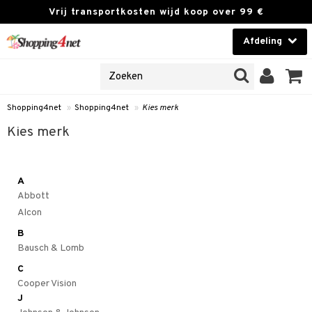
Vrij transportkosten wijd koop over 99 €
Afdeling
NES
Contactlenzen
 PRODUCTEN
Brands
Shopping4net
»
Shopping4net
»
Kies merk
en
Kies merk
 klant
ngegevens vergeten
A
t
Abbott
Alcon
 & antwoorden
B
rwaarden
Bausch & Lomb
kies
C
Cooper Vision
olicy
J