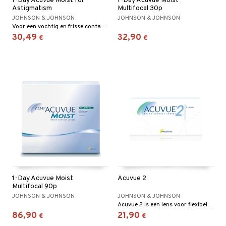
1-Day Acuvue Moist for
1-Day Acuvue Moist
Astigmatism
Multifocal 30p
JOHNSON & JOHNSON
JOHNSON & JOHNSON
Voor een vochtig en frisse contactlensgevoel van s’ochtends vroeg tot s’avonds laat!
30,49
32,90
€
€
1-Day Acuvue Moist
Acuvue 2
Multifocal 90p
JOHNSON & JOHNSON
JOHNSON & JOHNSON
Acuvue 2 is een lens voor flexibel gebruik, onder andere voor dagelijks gebruik gedurende twee weken of als dag-en-nacht-lens gedurende een week.
86,90
21,90
€
€