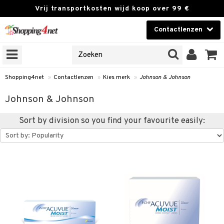
Vrij transportkosten wijd koop over 99 €
Contactlenzen
KIES LENS
Contactlenzen
NES
 PRODUCTEN
Brands
Shopping4net
»
Contactlenzen
»
Kies merk
»
Johnson & Johnson
n
Johnson & Johnson
or langdurig gebruik
Sort by division so you find your favourite easily:
 lenzen
zen
e lenzen
lenzen
le lenzen
istoffen