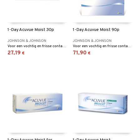
els
1-Day Acuvue Moist 30p
1-Day Acuvue Moist 90p
t
JOHNSON & JOHNSON
JOHNSON & JOHNSON
Voor een vochtig en frisse contactlensgevoel van s’ochtends vroeg tot s’avonds laat!
Voor een vochtig en frisse contactlensgevoel van s’ochtends vroeg tot s’avonds laat!
 & antwoorden
27,19
71,90
€
€
oor een product
the department