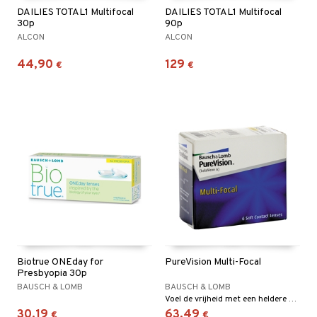
DAILIES TOTAL1 Multifocal
DAILIES TOTAL1 Multifocal
30p
90p
ALCON
ALCON
44,90
129
€
€
Biotrue ONEday for
PureVision Multi-Focal
Presbyopia 30p
BAUSCH & LOMB
BAUSCH & LOMB
Voel de vrijheid met een heldere gezichtsscherpte op alle afstanden, zonder een leesbril.
30,19
63,49
€
€