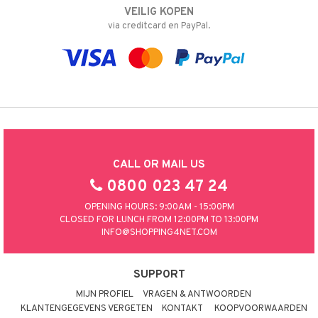
VEILIG KOPEN
via creditcard en PayPal.
CALL OR MAIL US
0800 023 47 24
OPENING HOURS: 9:00AM - 15:00PM
CLOSED FOR LUNCH FROM 12:00PM TO 13:00PM
INFO@SHOPPING4NET.COM
SUPPORT
MIJN PROFIEL
VRAGEN & ANTWOORDEN
KLANTENGEGEVENS VERGETEN
KONTAKT
KOOPVOORWAARDEN