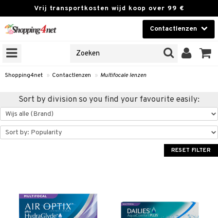
Vrij transportkosten wijd koop over 99 €
Contactlenzen
KIES LENS
Contactlenzen
NES
 PRODUCTEN
Brands
Shopping4net
»
Contactlenzen
»
Multifocale lenzen
n
Sort by division so you find your favourite easily:
or langdurig gebruik
 lenzen
zen
RESET FILTER
e lenzen
lenzen
ale lenzen
istoffen