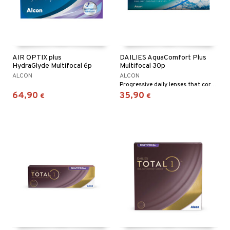
els
AIR OPTIX plus
DAILIES AquaComfort Plus
t
HydraGlyde Multifocal 6p
Multifocal 30p
ALCON
ALCON
 & antwoorden
Progressive daily lenses that correct your presbyopia
64,90
35,90
€
€
oor een product
the department