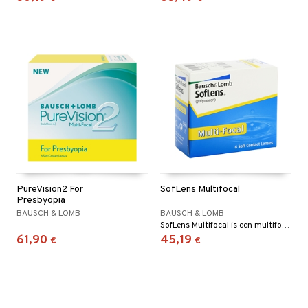
PureVision2 For
SofLens Multifocal
Presbyopia
BAUSCH & LOMB
BAUSCH & LOMB
SofLens Multifocal is een multifocale maandlens met een laag vloeistofgehalte.
61,90
45,19
€
€