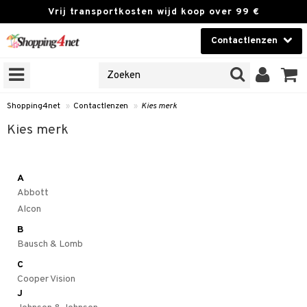
Vrij transportkosten wijd koop over 99 €
Contactlenzen
KIES LENS
Contactlenzen
NES
 PRODUCTEN
Brands
Shopping4net
»
Contactlenzen
»
Kies merk
Kies merk
n
or langdurig gebruik
A
 lenzen
Abbott
zen
Alcon
e lenzen
B
Bausch & Lomb
lenzen
C
le lenzen
Cooper Vision
J
istoffen