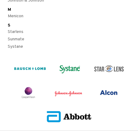
Johnson & Johnson
els
M
Menicon
S
Starlens
t
Sunmate
Systane
 & antwoorden
oor een product
the department