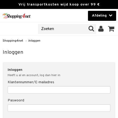
Vrij transportkosten wijd koop over 99 €
Afdeling
NES
Contactlenzen
 PRODUCTEN
Brands
Shopping4net
»
Inloggen
en
 klant
Inloggen
ngegevens vergeten
Inloggen
t
Heeft u al en account, log dan hier in
Klantennummer/E-mailadres
 & antwoorden
rwaarden
Paswoord
kies
olicy