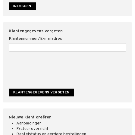
4net
Klantengegevens vergeten
Klantennummer/E-mailadres
Nieuwe klant creëren
Aanbiedingen
Factuur overzicht
Bestelstatus en eerdere bestellingen