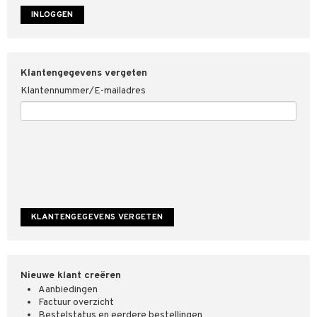
4net
Klantengegevens vergeten
Klantennummer/E-mailadres
Nieuwe klant creëren
Aanbiedingen
Factuur overzicht
Bestelstatus en eerdere bestellingen