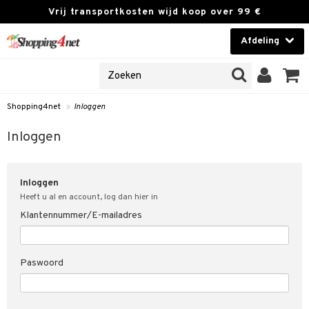
Vrij transportkosten wijd koop over 99 €
Afdeling
NES
Contactlenzen
 PRODUCTEN
Brands
Shopping4net
»
Inloggen
en
 klant
Inloggen
ngegevens vergeten
Inloggen
t
Heeft u al en account, log dan hier in
Klantennummer/E-mailadres
 & antwoorden
rwaarden
Paswoord
kies
olicy