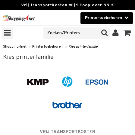
Vrij transportkosten wijd koop over 99 €
Printertoebehoren
INTERFAMILIE
Contactlenzen
NES
Brands
onen
Shopping4net
»
Printertoebehoren
»
Kies printerfamilie
Kies printerfamilie
r
cessories
r
paper
t
 & antwoorden
oor een product
k
the department
i
 Minolta
VRIJ TRANSPORTKOSTEN