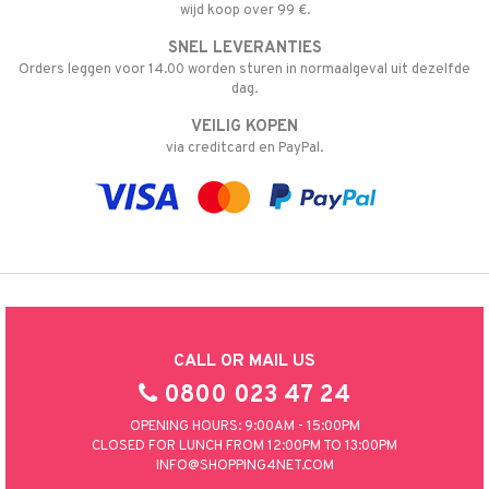
wijd koop over 99 €.
nic
a Mita
SNEL LEVERANTIES
k
Orders leggen voor 14.00 worden sturen in normaalgeval uit dezelfde
dag.
VEILIG KOPEN
ng
i
via creditcard en PayPal.
nic
ng
CALL OR MAIL US
0800 023 47 24
OPENING HOURS: 9:00AM - 15:00PM
CLOSED FOR LUNCH FROM 12:00PM TO 13:00PM
INFO@SHOPPING4NET.COM