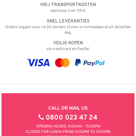
VRIJ TRANSPORTKOSTEN
nic
a Mita
wijd koop over 99 €.
k
SNEL LEVERANTIES
Orders leggen voor 14.00 worden sturen in normaalgeval uit dezelfde
dag.
ng
i
VEILIG KOPEN
via creditcard en PayPal.
nic
ng
CALL OR MAIL US
0800 023 47 24
OPENING HOURS: 9:00AM - 15:00PM
CLOSED FOR LUNCH FROM 12:00PM TO 13:00PM