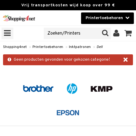
Vrij transportkosten wijd koop over 99 €
Printertoebehoren
INTERFAMILIE
Contactlenzen
NES
Brands
onen
Shopping4net
»
Printertoebehoren
»
Inktpatronen
»
Dell
×
r
Geen producten gevonden voor gekozen categorie!
cessories
r
paper
t
 & antwoorden
oor een product
k
the department
i
 Minolta