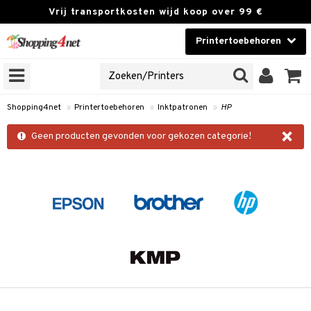
Vrij transportkosten wijd koop over 99 €
Printertoebehoren
INTERFAMILIE
Contactlenzen
NES
Brands
onen
Shopping4net
»
Printertoebehoren
»
Inktpatronen
»
HP
×
r
Geen producten gevonden voor gekozen categorie!
cessories
r
paper
t
 & antwoorden
oor een product
k
the department
i
 Minolta