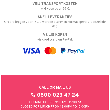
VRIJ TRANSPORTKOSTEN
nic
a Mita
wijd koop over 99 €.
k
SNEL LEVERANTIES
Orders leggen voor 14.00 worden sturen in normaalgeval uit dezelfde
dag.
ng
i
VEILIG KOPEN
via creditcard en PayPal.
nic
ng
CALL OR MAIL US
0800 023 47 24
OPENING HOURS: 9:00AM - 15:00PM
CLOSED FOR LUNCH FROM 12:00PM TO 13:00PM