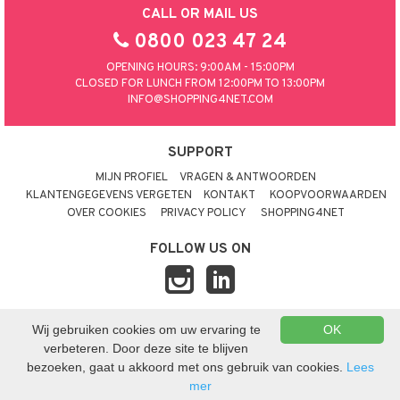
CALL OR MAIL US
0800 023 47 24
OPENING HOURS: 9:00AM - 15:00PM
CLOSED FOR LUNCH FROM 12:00PM TO 13:00PM
INFO@SHOPPING4NET.COM
SUPPORT
MIJN PROFIEL
VRAGEN & ANTWOORDEN
KLANTENGEGEVENS VERGETEN
KONTAKT
KOOPVOORWAARDEN
OVER COOKIES
PRIVACY POLICY
SHOPPING4NET
FOLLOW US ON
Wij gebruiken cookies om uw ervaring te
OK
© 2026 SHOPPING4NET
•
SITEMAP
verbeteren. Door deze site te blijven
NEDERLAND
bezoeken, gaat u akkoord met ons gebruik van cookies.
Lees
mer