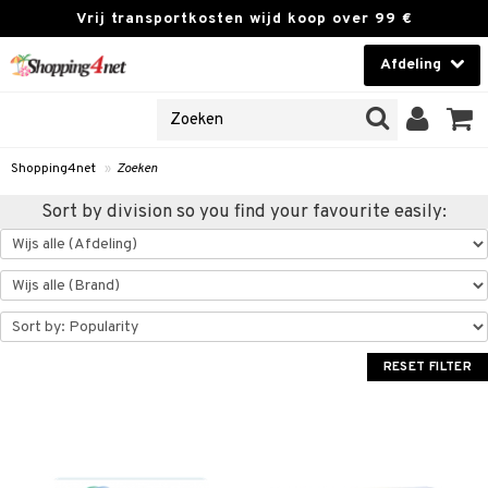
Vrij transportkosten wijd koop over 99 €
Afdeling
NES
Contactlenzen
 PRODUCTEN
Brands
Shopping4net
»
Zoeken
en
 klant
Sort by division so you find your favourite easily:
ngegevens vergeten
t
 & antwoorden
RESET FILTER
rwaarden
kies
olicy