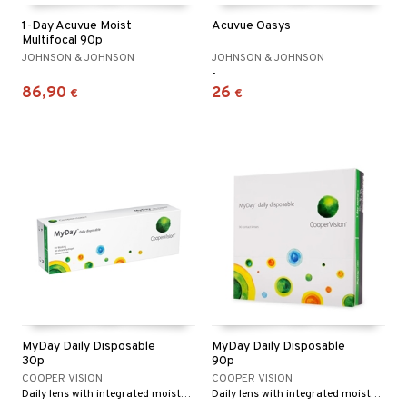
1-Day Acuvue Moist
Acuvue Oasys
Multifocal 90p
JOHNSON & JOHNSON
JOHNSON & JOHNSON
-
86,90
26
€
€
MyDay Daily Disposable
MyDay Daily Disposable
30p
90p
COOPER VISION
COOPER VISION
Daily lens with integrated moisture channels
Daily lens with integrated moisture channels