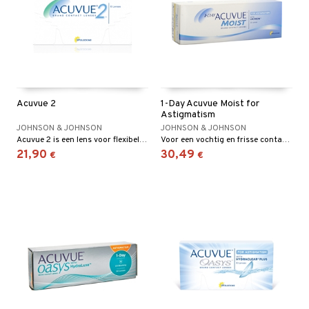
4net
Acuvue 2
1-Day Acuvue Moist for
Astigmatism
JOHNSON & JOHNSON
JOHNSON & JOHNSON
Acuvue 2 is een lens voor flexibel gebruik, onder andere voor dagelijks gebruik gedurende twee weken of als dag-en-nacht-lens gedurende een week.
Voor een vochtig en frisse contactlensgevoel van s’ochtends vroeg tot s’avonds laat!
21,90
30,49
€
€