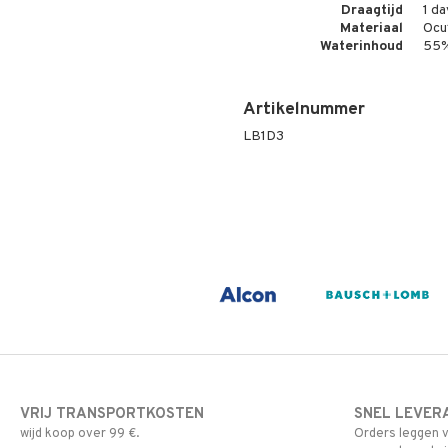
Draagtijd
1 da
Materiaal
Ocu
Waterinhoud
55
Artikelnummer
LB1D3
VRIJ TRANSPORTKOSTEN
SNEL LEVER
wijd koop over 99 €.
Orders leggen v