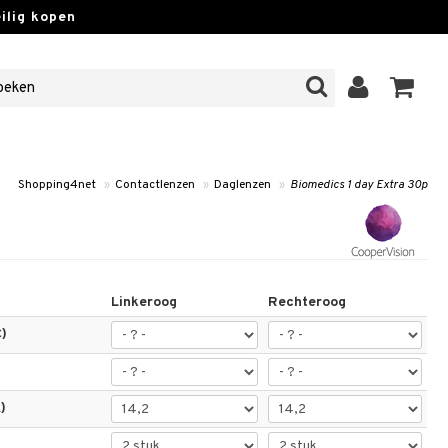
lig kopen
Shopping4net
»
Contactlenzen
»
Daglenzen
»
Biomedics 1 day Extra 30p
Linkeroog
Rechteroog
)
)
)