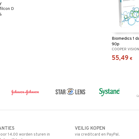
y
filcon D
%
Biomedics 1 d
90p
COOPER VISIO
55,49
€
ANTIES
VEILIG KOPEN
oor 14.00 worden sturen in
via creditcard en PayPal.