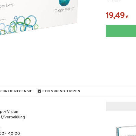
19,49
€
CHRIJF RECENSIE
EEN VRIEND TIPPEN
per Vision
st/verpakking
2
00 - -10.00