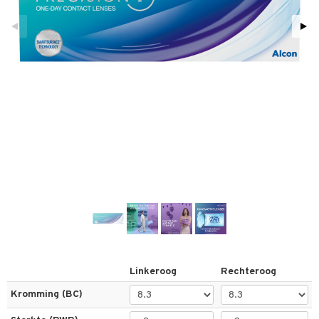
els
t
 & antwoorden
oor een product
the department
Linkeroog
Rechteroog
Kromming (BC)