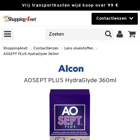
Vrij transportkosten wijd koop over 99 €
Contactlenzen
KIES LENS
Contactlenzen
NES
 PRODUCTEN
Brands
Shopping4net
»
Contactlenzen
»
Lens vloeistoffen
»
AOSEPT PLUS HydraGlyde 360ml
n
or langdurig gebruik
AOSEPT PLUS HydraGlyde 360ml
 lenzen
zen
e lenzen
lenzen
le lenzen
eistoffen