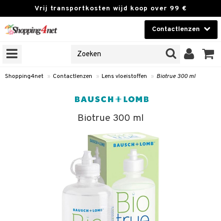
Vrij transportkosten wijd koop over 99 €
Contactlenzen
KIES LENS
Contactlenzen
NES
 PRODUCTEN
Brands
Shopping4net
»
Contactlenzen
»
Lens vloeistoffen
»
Biotrue 300 ml
n
or langdurig gebruik
Biotrue 300 ml
 lenzen
zen
e lenzen
lenzen
le lenzen
eistoffen