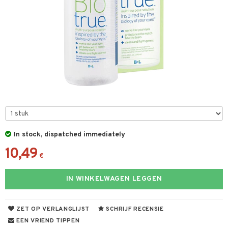
els
t
 & antwoorden
oor een product
the department
In stock, dispatched immediately
10,49
€
IN WINKELWAGEN LEGGEN
ZET OP VERLANGLIJST
SCHRIJF RECENSIE
EEN VRIEND TIPPEN