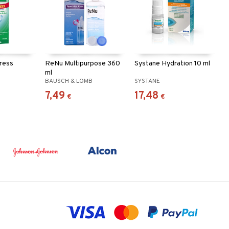
ress
ReNu Multipurpose 360
Systane Hydration 10 ml
ml
BAUSCH & LOMB
SYSTANE
7,49
17,48
€
€