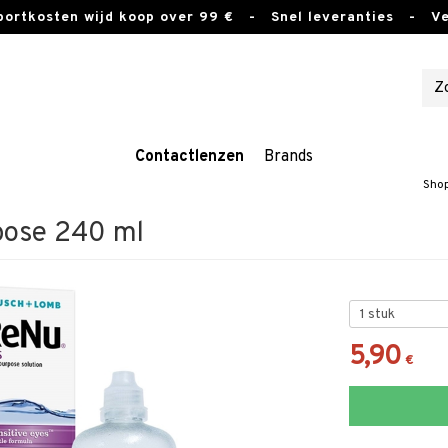
sportkosten wijd koop over 99 €
- Snel leveranties - Vei
Contactlenzen
Brands
Sho
pose 240 ml
5,90
€