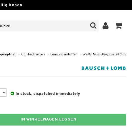
lig kopen
pping4net
»
Contactlenzen
»
Lens vloeistoffen
»
ReNu Multi-Purpose 240 ml
In stock, dispatched immediately
IN WINKELWAGEN LEGGEN