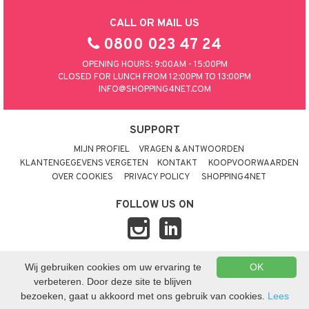
CALL OR MAIL US
0800 023 47 24
OPENING HOURS: 9:00AM - 15:00PM
CLOSED FOR LUNCH FROM 12:00PM TO 13:00PM
INFO@SHOPPING4NET.COM
SUPPORT
MIJN PROFIEL
VRAGEN & ANTWOORDEN
KLANTENGEGEVENS VERGETEN
KONTAKT
KOOPVOORWAARDEN
OVER COOKIES
PRIVACY POLICY
SHOPPING4NET
FOLLOW US ON
Wij gebruiken cookies om uw ervaring te
OK
© 2026 SHOPPING4NET
•
SITEMAP
verbeteren. Door deze site te blijven
NEDERLAND
bezoeken, gaat u akkoord met ons gebruik van cookies.
Lees