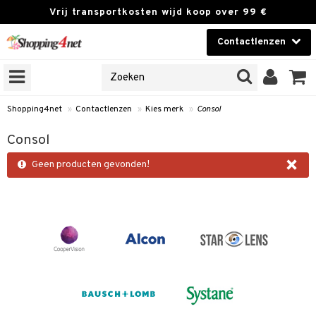
Vrij transportkosten wijd koop over 99 €
Contactlenzen
KIES LENS
Contactlenzen
NES
 PRODUCTEN
Brands
Shopping4net
»
Contactlenzen
»
Kies merk
»
Consol
n
Consol
or langdurig gebruik
×
Geen producten gevonden!
 lenzen
zen
e lenzen
lenzen
le lenzen
istoffen