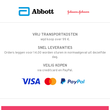
els
t
VRIJ TRANSPORTKOSTEN
 & antwoorden
wijd koop over 99 €.
SNEL LEVERANTIES
oor een product
Orders leggen voor 14.00 worden sturen in normaalgeval uit dezelfde
the department
dag.
VEILIG KOPEN
via creditcard en PayPal.