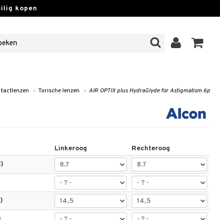
lig kopen
tactlenzen
»
Torische lenzen
»
AIR OPTIX plus HydraGlyde for Astigmatism 6p
Linkeroog
Rechteroog
)
)
)
)