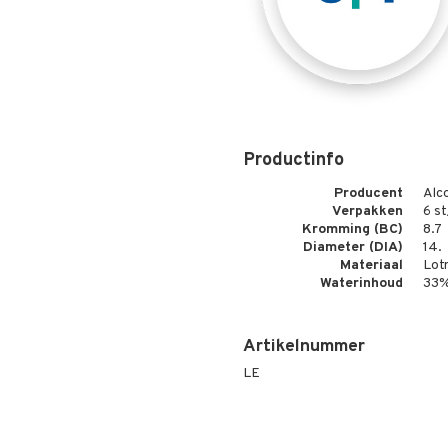
Productinfo
Producent
Alc
Verpakken
6 s
Kromming (BC)
8.7
Diameter (DIA)
14.
Materiaal
Lotr
Waterinhoud
33
Artikelnummer
LE