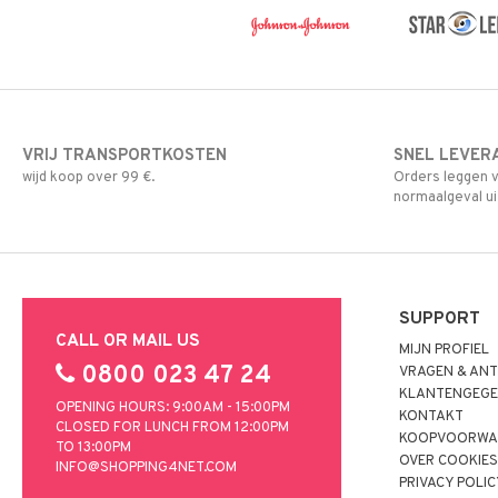
VRIJ TRANSPORTKOSTEN
SNEL LEVER
wijd koop over 99 €.
Orders leggen v
normaalgeval ui
SUPPORT
CALL OR MAIL US
MIJN PROFIEL
0800 023 47 24
VRAGEN & AN
KLANTENGEGE
OPENING HOURS: 9:00AM - 15:00PM
KONTAKT
CLOSED FOR LUNCH FROM 12:00PM
KOOPVOORWA
TO 13:00PM
OVER COOKIE
INFO@SHOPPING4NET.COM
PRIVACY POLI