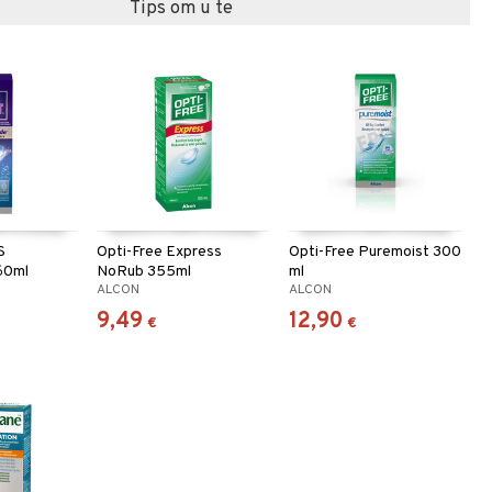
Tips om u te
S
Opti-Free Express
Opti-Free Puremoist 300
60ml
NoRub 355ml
ml
ALCON
ALCON
9,49
12,90
€
€