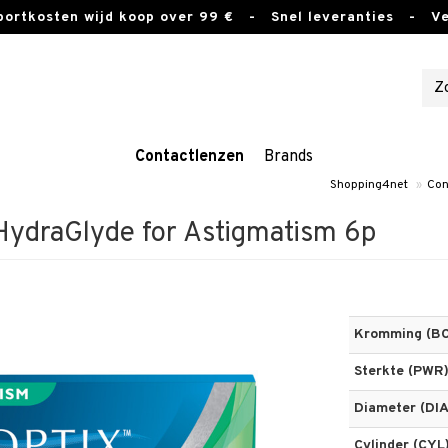
sportkosten wijd koop over 99 €
- Snel leveranties - Vei
Contactlenzen
Brands
Shopping4net
»
Con
HydraGlyde for Astigmatism 6p
Kromming (BC
Sterkte (PWR
Diameter (DIA
Cylinder (CYL