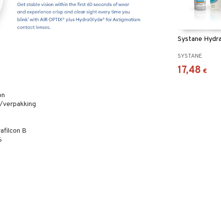
Systane Hydra
SYSTANE
17,48
€
on
t/verpakking
afilcon B
%